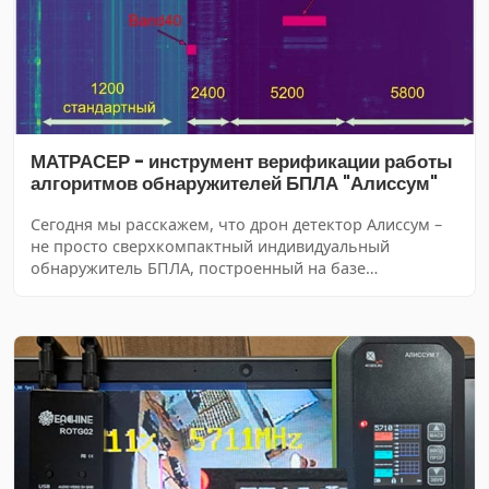
МАТРАСЕР - инструмент верификации работы
алгоритмов обнаружителей БПЛА "Алиссум"
Сегодня мы расскажем, что дрон детектор Алиссум –
не просто сверхкомпактный индивидуальный
обнаружитель БПЛА, построенный на базе
нейросетевых алгоритмов, а достаточно мощный
программно-аппаратный комплекс (ПАК). @Еще на
начальном этапе разработки детектора Алиссум были
заложены возможности дистанционного
взаимодействия с различными устройствами (API). Это
позволяет оперативно разрабатывать множество
специализированных инструментов для выполнения
обучения алгоритмов, их верификации, тестирования
в совершенно различных условиях. Один из таких
инструментов мы называем МАТРАСЕР.