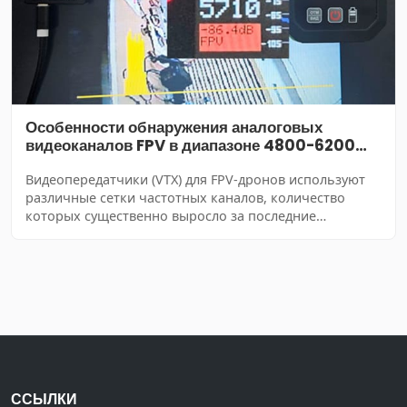
Особенности обнаружения аналоговых
видеоканалов FPV в диапазоне 4800-6200
МГц детекторами дронов
Видеопередатчики (VTX) для FPV-дронов используют
различные сетки частотных каналов, количество
которых существенно выросло за последние
несколько лет. Количество FPV-каналов в диапазоне
5.8 ГГц на начало 2025 года насчитывает болелее 130,
данный диапазон является наиболее широким и
обладает максимальным частотным ресурсом,
позволяя выбирать нужный канал практически для
любых условий.
ССЫЛКИ