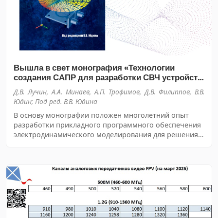
Вышла в свет монография «Технологии
создания САПР для разработки СВЧ устройств
и антенн»
Д.В. Лучин, А.А. Минаев, А.П. Трофимов, Д.В. Филиппов, В.В.
Юдин; Под ред. В.В. Юдина
В основу монографии положен многолетний опыт
разработки прикладного программного обеспечения
электродинамического моделирования для решения
различных задач и видение того, на основе каких
принципов и подходов должны строиться
современные CAE-системы.